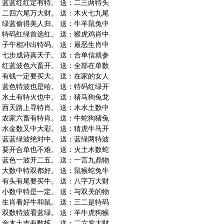
码，蓝蓝红红定有特。 送：二三两特头
机，二四六尾万大财。 送：木火七九尾
吧，绿蓝偷得美人归。 送：牛羊鼠兔中
死，特码红绿首选红。 送：猴虎鸡肖中
码，子午相冲出特码。 送：最恶生肖中
开，七步成诗真天子。 送：合单信就参
猜，红蓝波色六畜开。 送：全部在单数
土，有钱一定要买大。 送：在家的女人
中，蓝色特波也是哈。 送：特码红绿开
福，水土有特火也中。 送：猪马狗兔龙
方，西天路上寻特肖。 送：木水土数中
机，农家六畜有特肖。 送：牛蛇狗猪兔
期，水金数又中大彩。 送：猜虎牛马开
头，蓝蓝绿波绝对中。 送：蓝绿两特波
四，要开合单也不难。 送：火土木数蛇
错，蓝色一波开二五。 送：一言九鼎物
头，大数中特双都好。 送：鼠猴蛇兔牛
牛，有头有尾要买牛。 送：八字万大财
易，小数中特是一定。 送：与双关的物
来，生肖看好牛和鼠。 送：三二是特码
码，双数特波看蓝绿。 送：羊牛虎狗猴
定，金木土吉有数拣。 送：二六发大财