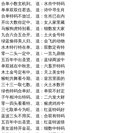
绿，合单小数玄机到。 送：水肖中特码
码，单单双双任君选。 送：诗中寻生肖
注，合单特码不放过。 送：生肖已在内
狗，开出大数你定中。 送：女人家里藏
红，马猴狗虎特别看。 送：细数发大家
财，九合六合五合开。 送：土火金号特
吧，绿蓝偷得美人归。 送：会飞的动物
波，水木特行特在单。 送：双数定有特
数，零一二头一定中。 送：一言九鼎物
涯，五百年中出圣贤。 送：蓝绿两波中
特，单双就在中秋意。 送：六畜开特码
到，木土金号定有中。 送：天上美女特
神，猴蛇共舞看今期。 送：皇宫里面的
猴，三十三一取七数。 送：火土水数开
来，绿色特码合单好。 送：单双不好定
码，子午相冲出特码。 送：二六发大财
特，零一四头看看特。 送：猴虎鸡肖中
五，三七取单今为旺。 送：红蓝特码好
特，蓝波三头不用买。 送：合双有特码
涯，五百年中出圣贤。 送：红蓝特波猜
一，美女送特开金花。 送：细数中特码