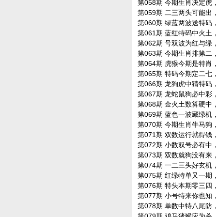
第058期 今期生肖决定
第059期 二三两头可能
第060期 绿蓝两波送特
第061期 蓝红特码中火
第062期 号双波为红与
第063期 今期生肖排第
第064期 虎猴今期是特
第065期 特码今期定二
第066期 龙狗虎中猜特
第067期 龙蛇鼠狗必中
第068期 金火土数算硬
第069期 蓝色一波藏绿
第070期 今期生肖牛马
第071期 双数运行就得
第072期 小数双号必有
第073期 双数就狗没有
第074期 一二三头好玄
第075期 红绿特单又一
第076期 特头本期零三
第077期 小号特来你也
第078期 单数中特八尾
第079期 鸡马猪猴应为