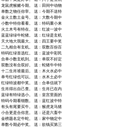
芒，龙鼠虎猴赌今期。 送：田间中动物
猜，单数之物任你宰。 送：今期不送特
码，金火土数土金号。 送：大数今期中
尾，小数中特你看看。 送：特码重小来
蓝，火土木号有特在。 送：红波一波中
单，蓝蓝绿绿牛蛇猪。 送：红绿是玄机
财，天大地大我最大。 送：四王要中奖
彩，二九相合有玄机。 送：双数百份百
开，特码红绿首选红。 送：蓝波中彩民
绿，合单小数玄机到。 送：单双不好定
题，双数没有合双好。 送：蛇猪牛中特
期，十二生肖谁最后。 送：木火水必中
错，单号红绿也可以。 送：水木土必中
无，红绿特波都中奖。 送：合单信就下
羊，生肖得出自己查。 送：生肖已在内
蛇，蓝绿有特绿选小。 送：皇宫里面的
送，特码今期看细数。 送：蓝红波中特
牛，有头有尾要买牛。 送：猴虎龙马猪
玄，小合更是合你意。 送：还是六畜中
彩，金榜题名定牛蛇。 送：家中物定中
火，单数今期必中奖。 送：欲钱买第三