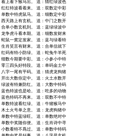
虎，看上看下猴马出。 送：猜红绿波色
出，红红特波看着来。 送：双数定中彩
码，单数中特虎鼠马。 送：细数定中彩
土，西天路上有玄机。 送：中门之数开
绿，合单小数玄机到。 送：蓝绿绿波中
二，龙争虎斗看本期。 送：细数发财来
肖，蛇鼠一窝定发家。 送：蓝与绿看特
七，生肖笑言有财来。 送：合单信就下
码，红码有特小防绿。 送：蛇兔牛羊死
彩，细数今期要中彩。 送：小参小中特
中，零三四头好特段。 送：单码金土中
机，八字一尾有平码。 送：猜虎龙狗猪
狗，开出大数你定中。 送：火土水数开
钱，绿波有特兼防红。 送：大数中特码
中，蓝色特波也是哈。 送：吃多的动物
来，蓝色特码不再来。 送：双数不中特
机，单数特波看红绿。 送：牛猪猴马中
期，木土火号单之意。 送：龙虎狗猪中
四，单数中特蓝绿旺。 送：单数绝对中
知，单数中奖随你便。 送：生肖诗中寻
防，小数看特不爲过。 送：单数中特码
杀，单数中奖是好事。 送：八字是玄机