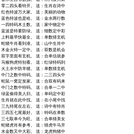
中，零二四头看特开。 送：生肖在诗中
绿，红色特波万大家。 送：美丽的动物
中，蓝色特波也是哈。 送：金水两行数
防，一四特码木土数。 送：家中物定中
光，蓝波是特要防绿。 送：细数定中彩
坛，上料最早快最全。 送：单数猜玄机
开，蛇猪牛肖看到准。 送：山中生肖中
它，木金火特一定中。 送：双数是机会
猴，双字里面有玄机。 送：合单信就参
红，马猴狗虎特别看。 送：红绿特码到
查，火土水中防羊猪。 送：单数猜玄机
机，中门之数中特码。 送：二三四头中
肖，蛇鼠一窝定发家。 送：合双有码来
机，中门之数中特码。 送：合单一二中
吧，绿蓝偷得美人归。 送：单码定中彩
肖，生肖就在此中找。 送：在小尾中找
间，三九特尾在左右。 送：诗中有特肖
择，三四五七尾最好。 送：特码在单数
五，三七取单今为旺。 送：合单猜美女
号，蛇猪虎肖有参考。 送：猜虎牛马开
期，水金数又中大彩。 送：龙虎狗猪中