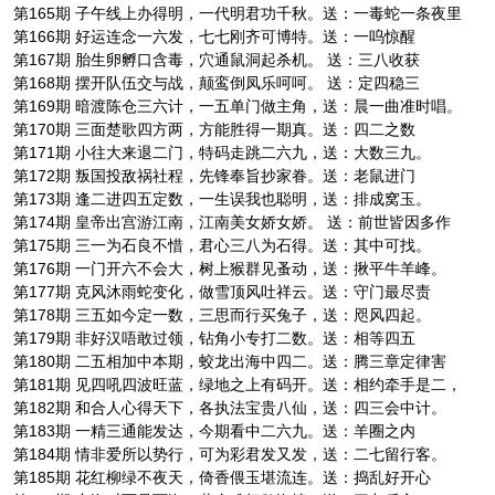
第165期 子午线上办得明，一代明君功千秋。送：一毒蛇一条夜里
第166期 好运连念一六发，七七刚齐可博特。送：一呜惊醒
第167期 胎生卵孵口含毒，穴通鼠洞起杀机。 送：三八收获
第168期 摆开队伍交与战，颠鸾倒凤乐呵呵。 送：定四稳三
第169期 暗渡陈仓三六计，一五单门做主角，送：晨一曲准时唱。
第170期 三面楚歌四方两，方能胜得一期真。送：四二之数
第171期 小往大来退二门，特码走跳二六九，送：大数三九。
第172期 叛国投敌祸社程，先锋奉旨抄家眷。送：老鼠进门
第173期 逢二进四五定数，一生误我也聪明，送：排成窝玉。
第174期 皇帝出宫游江南，江南美女娇女娇。 送：前世皆因多作
第175期 三一为石良不惜，君心三八为石得。送：其中可找。
第176期 一门开六不会大，树上猴群见蚤动，送：揪平牛羊峰。
第177期 克风沐雨蛇变化，做雪顶风吐祥云。送：守门最尽责
第178期 三五如今定一数，三思而行买兔子，送：咫风四起。
第179期 非好汉唔敢过领，钻角小专打二数。送：相等四五
第180期 二五相加中本期，蛟龙出海中四二。送：腾三章定律害
第181期 见四吼四波旺蓝，绿地之上有码开。送：相约牵手是二，
第182期 和合人心得天下，各执法宝贵八仙，送：四三会中计。
第183期 一精三通能发达，今期看中二六九。送：羊圈之内
第184期 情非爱所以势行，可为彩君发又发，送：二七留行客。
第185期 花红柳绿不夜天，倚香偎玉堪流连。送：捣乱好开心