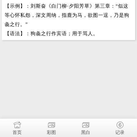
【示例】：刘斯奋《白门柳·夕阳芳草》第三章：“似这
等心怀私怨，深文周纳，指鹿为马，欲图一逞，乃是狗
彘之行。”
【语法】：狗彘之行作宾语；用于骂人。
首页
彩图
黑白
记录