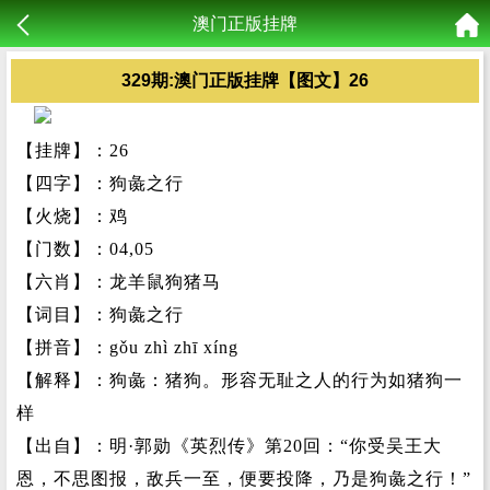
澳门正版挂牌
329期:澳门正版挂牌【图文】26
【挂牌】：26
【四字】：狗彘之行
【火烧】：鸡
【门数】：04,05
【六肖】：龙羊鼠狗猪马
【词目】：狗彘之行
【拼音】：gǒu zhì zhī xíng
【解释】：狗彘：猪狗。形容无耻之人的行为如猪狗一
样
【出自】：明·郭勋《英烈传》第20回：“你受吴王大
恩，不思图报，敌兵一至，便要投降，乃是狗彘之行！”