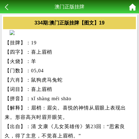
澳门正版挂牌
334期:澳门正版挂牌【图文】19
【挂牌】：19
【四字】：喜上眉梢
【火烧】：羊
【门数】：05,04
【六肖】：鼠狗虎马兔蛇
【词目】：喜上眉梢
【拼音】：xǐ shàng méi shāo
【解释】：眉梢：眉尖。喜悦的神情从眉眼上表现出
来。形容高兴时眉开眼笑。
【出自】：清 文康《儿女英雄传》第23回：“思索良
久，得了主意，不觉喜上眉梢。”