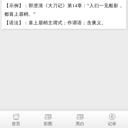
【示例】：郭澄清《大刀记》第14章：“人们一见船影，
都喜上眉梢。”
【语法】：喜上眉梢主谓式；作谓语；含褒义。
首页
彩图
黑白
记录