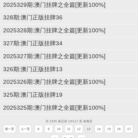
2025329期:澳门挂牌之全篇[更新100%]
328期:澳门正版挂牌36
2025328期:澳门挂牌之全篇[更新100%]
327期:澳门正版挂牌34
2025327期:澳门挂牌之全篇[更新100%]
326期:澳门正版挂牌13
2025326期:澳门挂牌之全篇[更新100%]
325期:澳门正版挂牌19
2025325期:澳门挂牌之全篇[更新100%]
共 2335 条记录 13/117 页 条每页
第一页
上一页
8
9
10
11
12
13
14
15
16
17