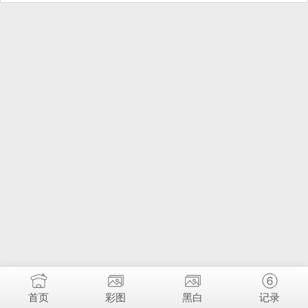
首页
彩图
黑白
记录