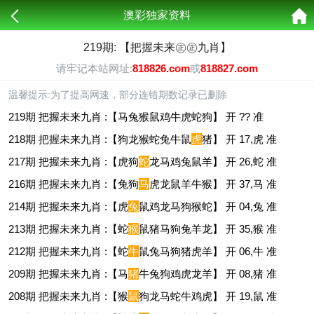
澳彩独家资料
219期: 【把握未来㊣㊣九肖】
请牢记本站网址:
818826.com
或
818827.com
温馨提示:为了提高网速，部分连错期数记录已删除
219期 把握未来九肖 :【马兔猴鼠鸡牛虎蛇狗】 开 ?? 准
218期 把握未来九肖 :【狗龙猴蛇兔牛鼠
虎
猪】 开 17,虎 准
217期 把握未来九肖 :【虎狗
蛇
龙马鸡兔鼠羊】 开 26,蛇 准
216期 把握未来九肖 :【兔狗
马
虎龙鼠羊牛猴】 开 37,马 准
214期 把握未来九肖 :【虎
兔
鼠鸡龙马狗猴蛇】 开 04,兔 准
213期 把握未来九肖 :【蛇
猴
鼠猪马狗兔羊龙】 开 35,猴 准
212期 把握未来九肖 :【蛇
牛
鼠兔马狗猪虎羊】 开 06,牛 准
209期 把握未来九肖 :【马
猪
牛兔狗鸡虎龙羊】 开 08,猪 准
208期 把握未来九肖 :【猴
鼠
狗龙马蛇牛鸡虎】 开 19,鼠 准