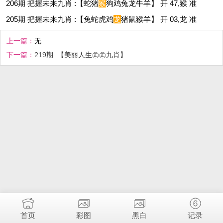
206期 把握未来九肖 :【蛇猪
猴
狗鸡兔龙牛羊】 开 47,猴 准
205期 把握未来九肖 :【兔蛇虎鸡
龙
猪鼠猴羊】 开 03,龙 准
上一篇：
无
下一篇：
219期: 【美丽人生㊣㊣九肖】
首页
彩图
黑白
记录