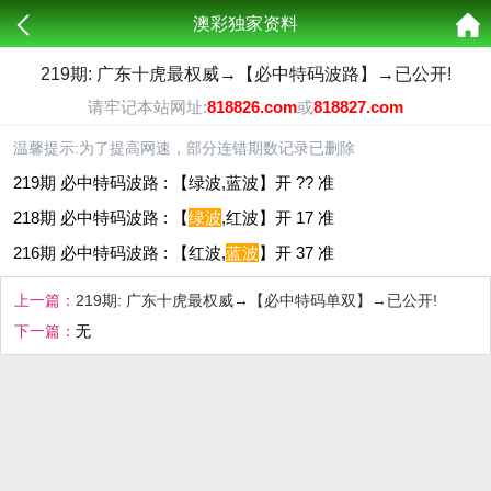
澳彩独家资料
219期: 广东十虎最权威→【必中特码波路】→已公开!
请牢记本站网址:
818826.com
或
818827.com
温馨提示:为了提高网速，部分连错期数记录已删除
219期 必中特码波路 : 【绿波,蓝波】开 ?? 准
218期 必中特码波路 : 【
绿波
,红波】开 17 准
216期 必中特码波路 : 【红波,
蓝波
】开 37 准
上一篇：
219期: 广东十虎最权威→【必中特码单双】→已公开!
下一篇：
无