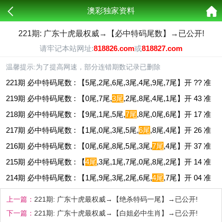
澳彩独家资料
221期: 广东十虎最权威→【必中特码尾数】→已公开!
请牢记本站网址:
818826.com
或
818827.com
温馨提示:为了提高网速，部分连错期数记录已删除
221期 必中特码尾数 : 【5尾,2尾,6尾,3尾,4尾,9尾,7尾】开 ?? 准
219期 必中特码尾数 : 【0尾,7尾,
3尾
,2尾,8尾,4尾,1尾】开 43 准
218期 必中特码尾数 : 【9尾,1尾,5尾,
7尾
,8尾,0尾,6尾】开 17 准
217期 必中特码尾数 : 【1尾,0尾,3尾,5尾,
6尾
,8尾,4尾】开 26 准
216期 必中特码尾数 : 【0尾,6尾,8尾,5尾,3尾,
7尾
,4尾】开 37 准
215期 必中特码尾数 : 【
4尾
,3尾,1尾,7尾,0尾,8尾,2尾】开 14 准
214期 必中特码尾数 : 【1尾,9尾,3尾,2尾,6尾,
4尾
,7尾】开 04 准
上一篇：
221期: 广东十虎最权威→【绝杀特码一尾】→已公开!
下一篇：
221期: 广东十虎最权威→【白姐必中生肖】→已公开!