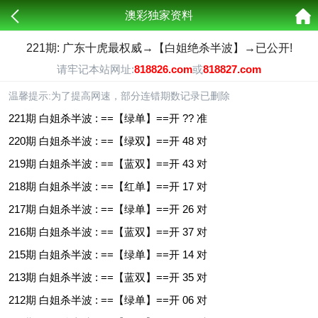
澳彩独家资料
221期: 广东十虎最权威→【白姐绝杀半波】→已公开!
请牢记本站网址:
818826.com
或
818827.com
温馨提示:为了提高网速，部分连错期数记录已删除
221期 白姐杀半波 : ==【绿单】==开 ?? 准
220期 白姐杀半波 : ==【绿双】==开 48 对
219期 白姐杀半波 : ==【蓝双】==开 43 对
218期 白姐杀半波 : ==【红单】==开 17 对
217期 白姐杀半波 : ==【绿单】==开 26 对
216期 白姐杀半波 : ==【蓝双】==开 37 对
215期 白姐杀半波 : ==【绿单】==开 14 对
213期 白姐杀半波 : ==【蓝双】==开 35 对
212期 白姐杀半波 : ==【绿单】==开 06 对