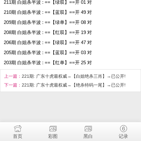
211期 白姐杀半波 : ==【绿双】==开 01 对
210期 白姐杀半波 : ==【蓝双】==开 49 对
209期 白姐杀半波 : ==【绿单】==开 08 对
208期 白姐杀半波 : ==【红双】==开 19 对
206期 白姐杀半波 : ==【绿双】==开 47 对
205期 白姐杀半波 : ==【蓝双】==开 03 对
203期 白姐杀半波 : ==【红单】==开 25 对
上一篇：
221期: 广东十虎最权威→【白姐绝杀三肖】→已公开!
下一篇：
221期: 广东十虎最权威→【绝杀特码一尾】→已公开!
首页
彩图
黑白
记录