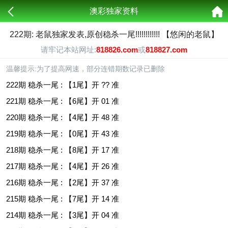
澳彩独家资料
222期: 老鼠独家发表,原创稳杀一尾!!!!!!!!!!!! 【悠闲的老鼠】
请牢记本站网址:
818826.com
或
818827.com
温馨提示:为了提高网速，部分连错期数记录已删除
222期 稳杀一尾 : 【1尾】开 ?? 准
221期 稳杀一尾 : 【6尾】开 01 准
220期 稳杀一尾 : 【4尾】开 48 准
219期 稳杀一尾 : 【0尾】开 43 准
218期 稳杀一尾 : 【8尾】开 17 准
217期 稳杀一尾 : 【4尾】开 26 准
216期 稳杀一尾 : 【2尾】开 37 准
215期 稳杀一尾 : 【7尾】开 14 准
214期 稳杀一尾 : 【3尾】开 04 准