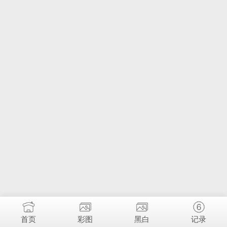
首页
彩图
黑白
记录