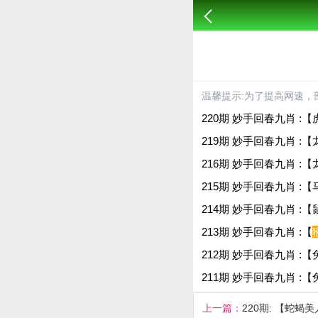
温馨提示:为了提高网速，
220期 妙手回春九肖 :
219期 妙手回春九肖 :
216期 妙手回春九肖 :【
215期 妙手回春九肖 :
214期 妙手回春九肖 :
213期 妙手回春九肖 :【
212期 妙手回春九肖 :【
211期 妙手回春九肖 :【
上一篇：
220期: 【蛇蝎