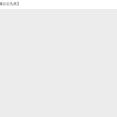
倾城㊣㊣九肖】