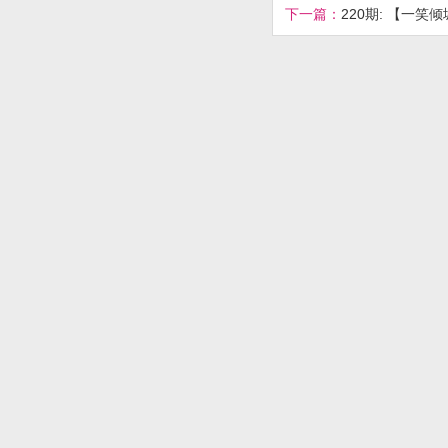
下一篇：
220期: 【一笑