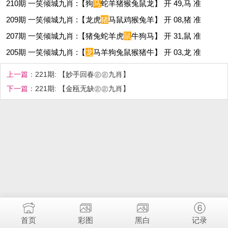
210期 一笑倾城九肖 :【狗
马
蛇羊猪猴兔鼠龙】 开 49,马 准
209期 一笑倾城九肖 :【龙虎
猪
马鼠鸡猴兔羊】 开 08,猪 准
207期 一笑倾城九肖 :【猪兔蛇羊虎
鼠
牛狗马】 开 31,鼠 准
205期 一笑倾城九肖 :【
龙
马羊狗兔鼠猴猪牛】 开 03,龙 准
上一篇：
221期: 【妙手回春㊣㊣九肖】
下一篇：
221期: 【金瓯无缺㊣㊣九肖】
首页
彩图
黑白
记录