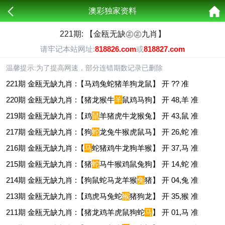
澳彩独家资料
221期: 【金瓯无缺㊣㊣九肖】
请牢记本站网址:
818826.com
或
818827.com
温馨提示:为了提高网速，部分连错期数记录已删除
221期 金瓯无缺九肖 :【马鸡兔蛇猪羊狗龙鼠】 开 ?? 准
220期 金瓯无缺九肖 :【猪龙猴牛
羊
鼠鸡马狗】 开 48,羊 准
219期 金瓯无缺九肖 :【鸡
鼠
羊猪虎牛龙猴兔】 开 43,鼠 准
217期 金瓯无缺九肖 :【狗
蛇
龙兔牛猴虎鼠马】 开 26,蛇 准
216期 金瓯无缺九肖 :【
马
蛇猪鸡牛龙狗羊猴】 开 37,马 准
215期 金瓯无缺九肖 :【猪
蛇
马牛猴鸡鼠兔狗】 开 14,蛇 准
214期 金瓯无缺九肖 :【狗鼠蛇马龙羊猴
兔
猪】 开 04,兔 准
213期 金瓯无缺九肖 :【鸡虎马兔蛇
猴
猪狗龙】 开 35,猴 准
211期 金瓯无缺九肖 :【猪龙鸡羊虎鼠狗蛇
马
】 开 01,马 准