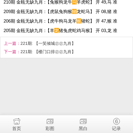
210期 金瓯无缺九肖 :【兔猴狗龙牛
马
羊虎蛇】 开 49,马 准
209期 金瓯无缺九肖 :【虎鼠兔狗猴
猪
龙蛇马】 开 08,猪 准
206期 金瓯无缺九肖 :【虎牛狗马龙羊
猴
猪蛇】 开 47,猴 准
205期 金瓯无缺九肖 :【羊
龙
猪兔虎蛇鸡马猴】 开 03,龙 准
上一篇：
221期: 【一笑倾城㊣㊣九肖】
下一篇：
221期: 【楼门口排㊣㊣九肖】
首页
彩图
黑白
记录